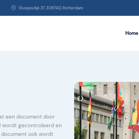
Sluisjesdijk 37, 3087AD, Rotterdam
Home
 dat een document door
d wordt gecontroleerd en
et document ook wordt