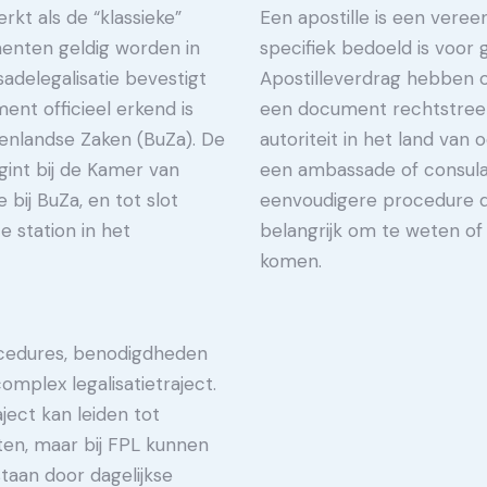
kt als de “klassieke”
Een apostille is een veree
menten geldig worden in
specifiek bedoeld is voor 
adelegalisatie bevestigt
Apostilleverdrag hebben o
nt officieel erkend is
een document rechtstreek
tenlandse Zaken (BuZa). De
autoriteit in het land van 
int bij de Kamer van
een ambassade of consulaat
 bij BuZa, en tot slot
eenvoudigere procedure da
e station in het
belangrijk om te weten o
komen.
cedures, benodigdheden
omplex legalisatietraject.
ject kan leiden tot
ten, maar bij FPL kunnen
taan door dagelijkse