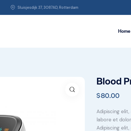
Sluisjesdijk 37, 3087AD, Rotterdam
Home
Blood P
$
80.00
Adipiscing elit
labore et dolo
Adipiscing elit