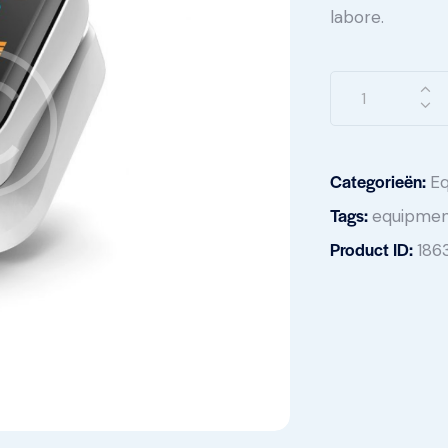
labore.
Categorieën:
E
Tags:
equipme
Product ID:
186