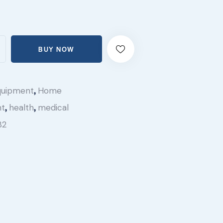
BUY NOW
,
quipment
Home
,
,
nt
health
medical
32