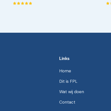
Gewaarde
Ge
erd
er
5.00
5.
uit 5
ui
Links
Home
Dit is FPL
Wat wij doen
Contact