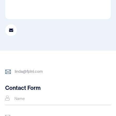
linda@fplnl.com
E-
m
Contact Form
ail: