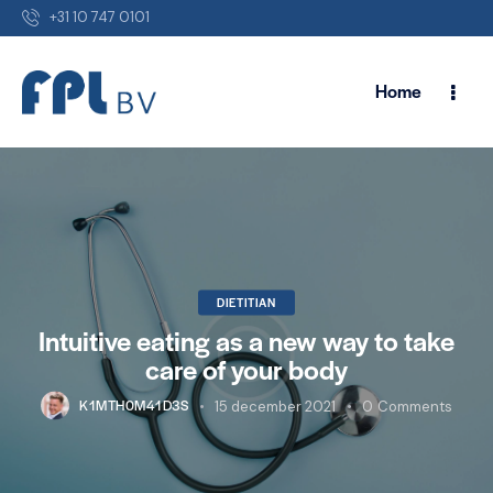
+31 10 747 0101
Home
DIETITIAN
Intuitive eating as a new way to take
care of your body
K1MTH0M41D3S
15 december 2021
0
Comments