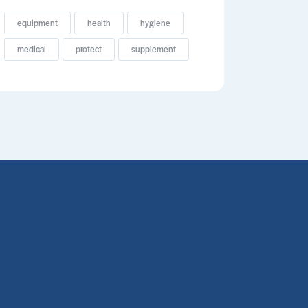
equipment
health
hygiene
medical
protect
supplement