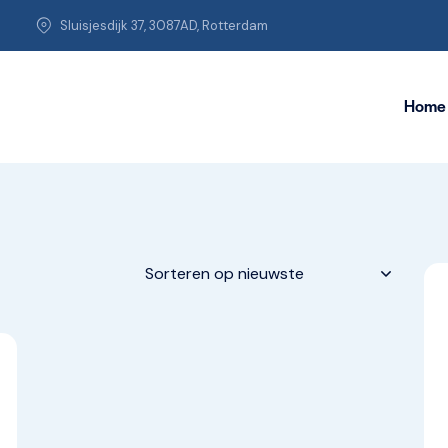
Sluisjesdijk 37, 3087AD, Rotterdam
Home