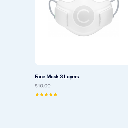
SEARC
Face Mask 3 Layers
$
10.00
Gewaarde
erd
5.00
uit 5