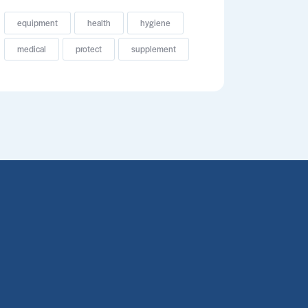
equipment
health
hygiene
medical
protect
supplement